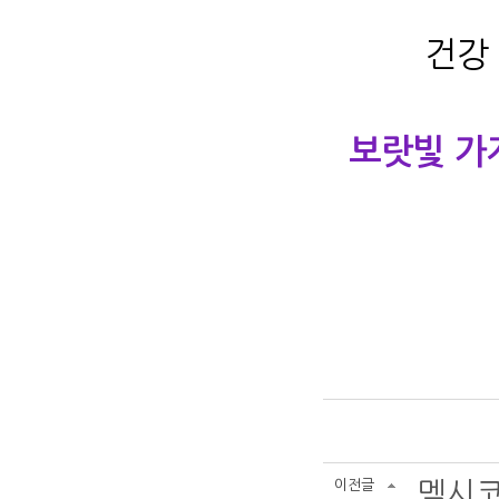
건강 
보랏빛 가
이전글
멕시코