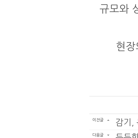
규모와 
현장
이전글
감기,
다음글
든든함