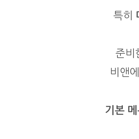
특히
준비
비앤에
기본 메