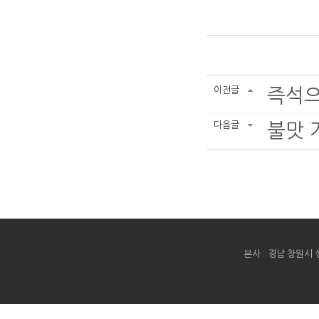
이전글
즉석으
다음글
불맛 
본사 : 경남 창원시 성